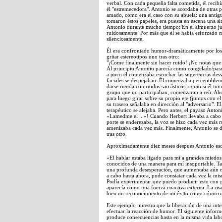
verbal. Con cada pequeña falta cometida, él recibí
él "estremecedora". Antonio se acordaba de otras p
amado, como era el caso con su abuela: una antigua
tomaron éstos papeles, era puesta en escena una si
Antonio durante mucho tiempo: En el almuerzo jun
ruidosamente. Por más que él se había esforzado
silenciosamente.
Él era confrontado humor-dramáticamente por los de
gritar estereotipos uno tras otro:
"¡Come finalmente sin hacer ruido! ¡No notas que 
Al principio Antonio parecía como congelado/pasm
a poco él comenzaba escuchar las sugerencias desv
faciales se despejaban. Él comenzaba perceptiblem
darse rienda con ruidos sarcásticos, como si él tu
grupo que no participaban, comenzaran a reír. Aho
para luego girar sobre su propio eje (juntos con e
su trasero señalaba en dirección al "adversario". 
terapéutico se alejaba. Pero antes, el payaso Anton
»Lamedme el ...«! Cuando Herbert llevaba a cabo es
porte se enderezaba, la voz se hizo cada vez más ru
amenizaba cada vez más. Finalmente, Antonio se di
tras otro.
Aproximadamente diez meses después Antonio escri
»El hablar estaba ligado para mí a grandes miedos
conocidos de una manera para mí insoportable. T
una profunda desesperación, que aumentaba aún má
a cabo hasta ahora, pude constatar cada vez la mis
Podía experimentar que puedo producir esto con g
aparecía como una fuerza coactiva externa. La ris
bien un reconocimiento de mi éxito como cómico
Este ejemplo muestra que la liberación de una inte
efectuar la reacción de humor. El siguiente infor
produce consecuencias hasta en la misma vida labo