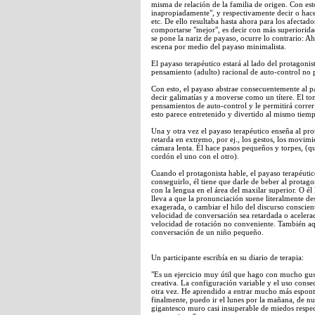
misma de relación de la familia de origen. Con es
inapropiadamente", y respectivamente decir o hace
etc. De ello resultaba hasta ahora para los afectad
comportarse "mejor", es decir con más superiorid
se pone la nariz de payaso, ocurre lo contrario: Ah
escena por medio del payaso minimalista.
El payaso terapéutico estará al lado del protagonis
pensamiento (adulto) racional de auto-control no 
Con esto, el payaso abstrae consecuentemente al pa
decir galimatías y a moverse como un títere. El to
pensamientos de auto-control y le permitirá correr 
esto parece entretenido y divertido al mismo tiem
Una y otra vez el payaso terapéutico enseña al pr
retarda en extremo, por ej., los gestos, los movim
cámara lenta. Él hace pasos pequeños y torpes, (q
cordón el uno con el otro).
Cuando el protagonista hable, el payaso terapéutic
conseguirlo, él tiene que darle de beber al protag
con la lengua en el área del maxilar superior. O él 
lleva a que la pronunciación suene literalmente de
exagerada, o cambiar el hilo del discurso conscien
velocidad de conversación sea retardada o acelera
velocidad de rotación no conveniente. También aqu
conversación de un niño pequeño.
Un participante escribía en su diario de terapia:
"Es un ejercicio muy útil que hago con mucho gus
creativa. La configuración variable y el uso con
otra vez. He aprendido a entrar mucho más espont
finalmente, puedo ir el lunes por la mañana, de n
gigantesco muro casi insuperable de miedos respe