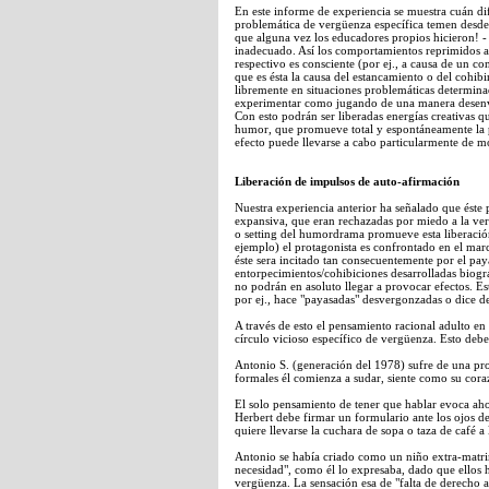
En este informe de experiencia se muestra cuán dif
problemática de vergüenza específica temen desde
que alguna vez los educadores propios hicieron! 
inadecuado. Así los comportamientos reprimidos a
respectivo es consciente (por ej., a causa de un c
que es ésta la causa del estancamiento o del coh
libremente en situaciones problemáticas determin
experimentar como jugando de una manera desenvu
Con esto podrán ser liberadas energías creativas q
humor, que promueve total y espontáneamente la p
efecto puede llevarse a cabo particularmente de m
Liberación de impulsos de auto-afirmación
Nuestra experiencia anterior ha señalado que éste 
expansiva, que eran rechazadas por miedo a la ver
o setting del humordrama promueve esta liberaci
ejemplo) el protagonista es confrontado en el mar
éste sera incitado tan consecuentemente por el pa
entorpecimientos/cohibiciones desarrolladas biogr
no podrán en asoluto llegar a provocar efectos. Est
por ej., hace "payasadas" desvergonzadas o dice de
A través de esto el pensamiento racional adulto 
círculo vicioso específico de vergüenza. Esto debe
Antonio S. (generación del 1978) sufre de una pro
formales él comienza a sudar, siente como su coraz
El solo pensamiento de tener que hablar evoca aho
Herbert debe firmar un formulario ante los ojos de
quiere llevarse la cuchara de sopa o taza de café 
Antonio se había criado como un niño extra-matrim
necesidad", como él lo expresaba, dado que ello
vergüenza. La sensación esa de "falta de derecho a