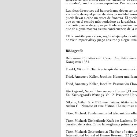
normales", con los mismos reproches. Pero ahora é
Las ideas directrices del humordrama deben ser vis
exclusión de aquel punto de vista de realidad norm
puede llevar a cabo un cruce de frontera. Él pued
que es, en el sentido más verdadero de la palabra,
los participantes de grupos particulares pueden de
que de alguna manera es una consecuencia de la in
Ellos contribuyen a crear, según el ejemplo de ni
de vivir imparciales y juego absurdo y alegre, una
Bibliografía
Barloewen, Christian von: Clown. Zur Phänomenol
Königstein 1981.
Frankl, Viktor E.: Teoría y terapía de las neurosis
Fried, Annette y Keller, Joachim: Humor und Ident
Fried, Annette y Keller, Joachim: Faszination Clo
Kierkegaard, Søren: The concept of irony. [El conc
En: Kierkegaard's Writings, Vol. 2. Princeton Univ
Nikelly, Arthur G. y O’Connel, Walter: Aktionsorie
Arthur G.: Neurose ist eine Fiktion. [La neurosis 
Titze, Michael: Fundamentos del teleoanálisis adle
Titze, Michael: Die heilende Kraft des Lachens.
curativo de la risa. Como la vergüenza primaria s
Titze, Michael: Gelotophobia: The fear of being l
International Journal of Humor Research, 22 (1-2)