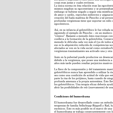
cosas eran justas y cuales erróneas.
La única norma en ésta relación eran las egocéntric
mismos negaban su egocentrismo y se presentaban 
embargo se hubiese negado a seguir esta mistific
de amor y cariño, reproches indirectos y asignacio
creación del hada madrina de Pinocho a tal person
profundas vergüenzas tiene que soportar un niño q
egocéntricos.
Así, en su infancia al gelotofóbico le fue robada 
siguiendo el ejemplo de Pinocho – en un muñeco d
"cómica". Bastante a menudo éstos reaccionan con 
conlleva a la formación de la gelotofobia. Consec
menudo le dificulta cada vez más el (ya de todos 
eso es la adquisición reducida de competencias s
afectados se ven en la vida social como extraños/fo
vergüenzas traumatizantes sea activado una y otra
Justo en la pubertad puede producirse un desenca
debido a la vergüenza, que posee una tendencia a
años más tarde pueden resultar perjuicios masivos 
La llave de la comprensión y del tratamiento manif
gelotofóbicos nunca han aprendido a utilizar la ris
sea como una condición de actitud de vida que esté 
parte la risa de los prójimos, hasta cuando de ni
profunda amenaza a la propia autoestima. Esto llev
los gelotofóbicos. Una terapia eficaz debería ayuda
abrir las posibilidades de reír (nuevamente) de un
Condiciones del humordrama
El humordrama fue desarrollado como un método es
terapeutas de familia Sellschopp-Rüppell y Rad, 
escénicos. Esto es más posible en el marco de una 
el humordrama se trabaja consecuentemente con los