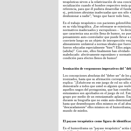
terapéuticas sirven a la relativización de una conc
socialización cuando el hombre respectivo tenía qu
referencia, para que él pudiera desarrollar el fun
ej., peticiones altruistas inadecuadas que son sól
desilusionar a nadie"; "tengo que hacer todo bien,
En el trabajo terapéutico con pacientes gelotofóbic
en su vida biográfica. ¡Ese refrenarse se exterior
normativos inadecuados y escrupulosos – "es deci
que caracteriza una acción llena de humor, no pue
pensamiento auto-controlador que puede llevar a 
convierte luego en un objeto de introspección ver
alineamiento unilateral a normas ideales que fuero
fueron educadas especialmente "bien"! Ellos asignan
(adulta)". Con esto, ellos finalmente han olvida
maleducado: afectivamente espontáneo y normativ
condición para efectos llenos de humor!
Ironización de vergonzosos imperativos del "deb
Los concepciones absolutas del "deber ser" de los
ironizados, hasta que su afirmación correspondient
explica: "¡Esfuércese en este juego de rol no sólo
demostrarle a todos que usted es alguien que
real
aquellos rasgos del protagonista, que han contrib
entusiasmos son aprobados en el juego de rol. Est
grupo por medio de un entusiasmado aplauso. Est
durante su biografía que no están auto-determina
hasta que desemboquen ellos mismos en el ad absurd
"descaradamente" ellos mismos en el humordrama, 
mundo de miedos.
El payaso terapéutico como figura de identifica
En el humordrama un "payaso terapéutico" actúa d