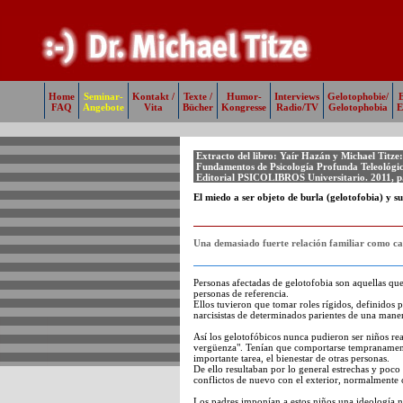
Home
Seminar-
Kontakt /
Texte /
Humor-
Interviews
Gelotophobie/
E
FAQ
Angebote
Vita
Bücher
Kongresse
Radio/TV
Gelotophobia
E
Extracto del libro: Yaír Hazán y Michael Titze:
Fundamentos de Psicología Profunda Teleológic
Editorial PSICOLIBROS Universitario. 2011, p
El miedo a ser objeto de burla (gelotofobia) y s
Una demasiado fuerte relación familiar como ca
Personas afectadas de gelotofobia son aquellas que
personas de referencia.
Ellos tuvieron que tomar roles rígidos, definidos
narcisistas de determinados parientes de una maner
Así los gelotofóbicos nunca pudieron ser niños re
vergüenza". Tenían que comportarse tempranamen
importante tarea, el bienestar de otras personas.
De ello resultaban por lo general estrechas y poco 
conflictos de nuevo con el exterior, normalmente
Los padres imponían a estos niños una ideología n