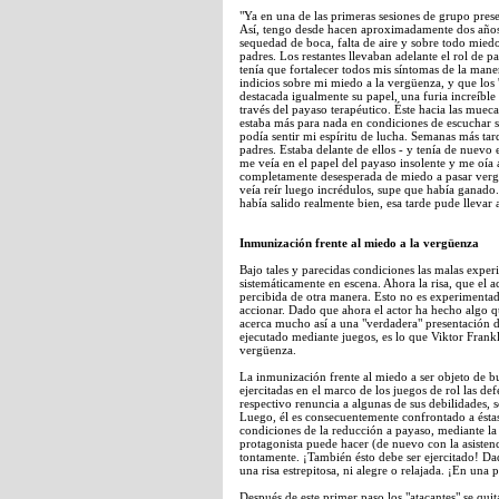
"Ya en una de las primeras sesiones de grupo pres
Así, tengo desde hacen aproximadamente dos años l
sequedad de boca, falta de aire y sobre todo mied
padres. Los restantes llevaban adelante el rol de 
tenía que fortalecer todos mis síntomas de la mane
indicios sobre mi miedo a la vergüenza, y que lo
destacada igualmente su papel, una furia increíble
través del payaso terapéutico. Éste hacia las muec
estaba más para nada en condiciones de escuchar s
podía sentir mi espíritu de lucha. Semanas más ta
padres. Estaba delante de ellos - y tenía de nuevo 
me veía en el papel del payaso insolente y me oía 
completamente desesperada de miedo a pasar vergü
veía reír luego incrédulos, supe que había ganado
había salido realmente bien, esa tarde pude llevar
Inmunización frente al miedo a la vergüenza
Bajo tales y parecidas condiciones las malas exper
sistemáticamente en escena. Ahora la risa, que el a
percibida de otra manera. Esto no es experimenta
accionar. Dado que ahora el actor ha hecho algo q
acerca mucho así a una "verdadera" presentación d
ejecutado mediante juegos, es lo que Viktor Frank
vergüenza.
La inmunización frente al miedo a ser objeto de 
ejercitadas en el marco de los juegos de rol las def
respectivo renuncia a algunas de sus debilidades, 
Luego, él es consecuentemente confrontado a éstas 
condiciones de la reducción a payaso, mediante la 
protagonista puede hacer (de nuevo con la asistenci
tontamente. ¡También ésto debe ser ejercitado! Da
una risa estrepitosa, ni alegre o relajada. ¡En una
Después de este primer paso los "atacantes" se qui