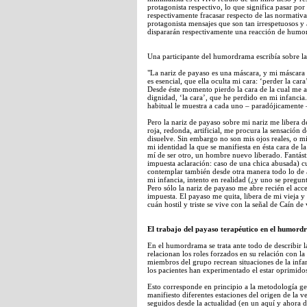
protagonista respectivo, lo que significa pasar por 
respectivamente fracasar respecto de las normativas
protagonista mensajes que son tan irrespetuosos 
dispararán respectivamente una reacción de humor
Una participante del humordrama escribía sobre la
"La nariz de payaso es una máscara, y mi máscara 
es esencial, que ella oculta mi cara: ‘perder la car
Desde éste momento pierdo la cara de la cual me 
dignidad, ‘la cara’, que he perdido en mi infancia
habitual le muestra a cada uno – paradójicamente 
Pero la nariz de payaso sobre mi nariz me libera de
roja, redonda, artificial, me procura la sensación 
disuelve. Sin embargo no son mis ojos reales, o m
mi identidad la que se manifiesta en ésta cara de l
mí de ser otro, un hombre nuevo liberado. Fantás
impuesta aclaración: caso de una chica abusada) 
contemplar también desde otra manera todo lo de a
mi infancia, intento en realidad (¿y uno se pregun
Pero sólo la nariz de payaso me abre recién el ac
impuesta. El payaso me quita, libera de mi vieja 
cuán hostil y triste se vive con la señal de Caín de
El trabajo del payaso terapéutico en el humor
En el humordrama se trata ante todo de describir l
relacionan los roles forzados en su relación con la
miembros del grupo recrean situaciones de la infan
los pacientes han experimentado el estar oprimidos
Esto corresponde en principio a la metodología ge
manifiesto diferentes estaciones del origen de la 
seguidos desde la actualidad (en un aquí y ahora de 