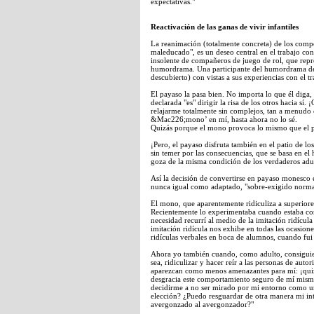
expectativas."
Reactivación de las ganas de vivir infantiles
La reanimación (totalmente concreta) de los compo
maleducado", es un deseo central en el trabajo con
insolente de compañeros de juego de rol, que repre
humordrama. Una participante del humordrama de 
descubierto) con vistas a sus experiencias con el t
El payaso la pasa bien. No importa lo que él diga,
declarada "es" dirigir la risa de los otros hacia sí
relajarme totalmente sin complejos, tan a menudo 
&Mac226;mono’ en mí, hasta ahora no lo sé.
Quizás porque el mono provoca lo mismo que el pa
¡Pero, el payaso disfruta también en el patio de los
sin temer por las consecuencias, que se basa en e
goza de la misma condición de los verdaderos adul
Así la decisión de convertirse en payaso monesco 
nunca igual como adaptado, "sobre-exigido normal
El mono, que aparentemente ridiculiza a superiores
Recientemente lo experimentaba cuando estaba co
necesidad recurrí al medio de la imitación ridícul
imitación ridícula nos exhibe en todas las ocasion
ridículas verbales en boca de alumnos, cuando fui 
Ahora yo también cuando, como adulto, consiguier
sea, ridiculizar y hacer reír a las personas de aut
aparezcan como menos amenazantes para mí: ¡quiz
desgracia este comportamiento seguro de mí mismo
decidirme a no ser mirado por mi entorno como un 
elección? ¿Puedo resguardar de otra manera mi in
avergonzado al avergonzador?"